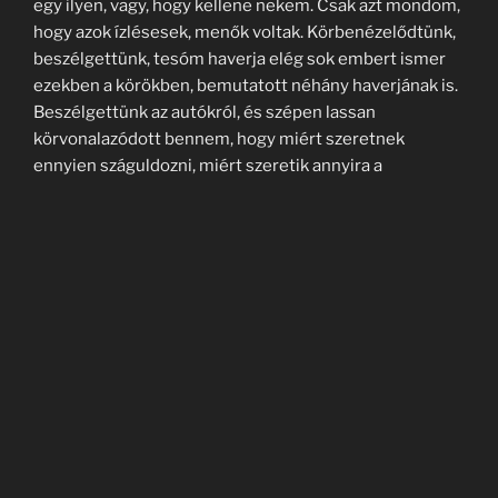
egy ilyen, vagy, hogy kellene nekem. Csak azt mondom,
hogy azok ízlésesek, menők voltak. Körbenézelődtünk,
beszélgettünk, tesóm haverja elég sok embert ismer
ezekben a körökben, bemutatott néhány haverjának is.
Beszélgettünk az autókról, és szépen lassan
körvonalazódott bennem, hogy miért szeretnek
ennyien száguldozni, miért szeretik annyira a
gyorsaságot. A sztori vége pedig az lett, amit nem is
gondoltam volna még álmomban sem. Rábeszéltek,
hogy a pályán elvisznek egy körre és megmutatják,
hogy tényleg milyen jó móka és, hogy mekkora
adrenalin löketet ad, amikor az ember, szabadon,
gyorsan száguldhat. És igazuk volt. Leküzdöttem a
félelmem, az ellenvetéseimet, és minden percét
élveztem.