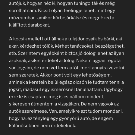
autójuk, hogyan néz ki, hogyan tuningolták és még
sorolhatnám. Kicsit olyan feelingje lehet, mint egy
múzeumban, amikor körbejárkálsz és megnézed a
kiállított darabokat.
A kocsik mellett ott állnak a tulajdonosaik és bárki, aki
akar, kérdezhet tőlük, kérhet tanácsokat, beszélgethet,
stb. Szerintem egyébként biztos jó dolog lehet az ilyen
azoknak, akiket érdekel a dolog. Nekem ugyan régóta
van jogsim, de nem vettem autót, mert annyira vezetni
sem szeretek. Akkor pont volt egy lehetőségem,
aminek a keretein belül egész olcsón le tudtam tenni a
jogsit, ráadásul egy ismerősnél tanulhattam. Úgyhogy
erre le is csaptam, meg is csináltam mindent,
sikeresen átmentem a vizsgákon. De nem vagyok az
autók szerelmese. Van, amelyikre azt tudom mondani,
hogy na, ez tényleg egy gyönyörű autó, de engem
különösebben nem érdekelnek.