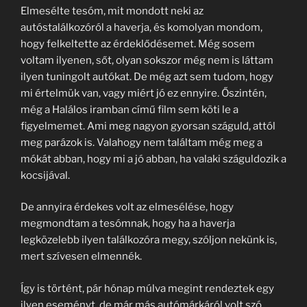
Elmesélte tesóm, mit mondott neki az
autóstalálkozóról a haverja, és komolyan mondom,
hogy felkeltette az érdeklődésemet. Még sosem
voltam ilyenen, sőt, olyan sokszor még nem is láttam
ilyen tuningolt autókat. De még azt sem tudom, hogy
mi értelmük van, vagy miért jó ez ennyire. Őszintén,
még a Halálos iramban című film sem köti le a
figyelmemet. Ami meg nagyon gyorsan száguld, attól
meg parázok is. Valahogy nem találtam még meg a
mókát abban, hogy mi a jó abban, ha valaki száguldozik a
kocsijával.
De annyira érdekes volt az elmesélése, hogy
megmondtam a tesómnak, hogy ha a haverja
legközelebb ilyen találkozóra megy, szóljon nekünk is,
mert szívesen elmennék.
Így is történt, pár hónap múlva megint rendeztek egy
ilyen eseményt, de már más autómárkáról volt szó,