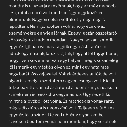
mondta is a haverja a tesómnak, hogy ez még menőbb
lesz, mint amin ő volt múltkor. Úgyhogy közösen
elmentünk. Nagyon sokan voltak ott, még meg is
lepődtem. Nem gondoltam volna, hogy ezekre az
eseményekre ennyien járnak. Ez egy igazán összetartó
közösség, azt tudom mondani. Nagyon sokan ismerik
egymást, jóban vannak, segítik egymást, tanácsot
adnak egymásnak, látszik rajtuk, hogy attól függetlenül,
hogy ilyen sok ember van egy helyen, mégis sokan elég
jól ismerik egymást és olyan ez, mint egy hatalmas
nagy baráti összejövetel. Voltak érdekes autók, de volt
olyan is, amelyik szerintem nagyon csúnya volt. Kicsit
túlzásba vitték annál az autónál a neon színt, ráadásul a
színek nem is passzoltak egymáshoz. Úgy nézett ki,
mintha a jövőből jött volna. És matricák is voltak rajta,
még a dísztárcsa is neonszínű volt. Teljesen elütöttek
egymástól a színek. De volt néhány olyan, amibe
szívesen beültem volna, nem mondom, hogy vezetnék