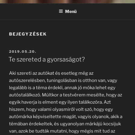
Menü
BEJEGYZÉSEK
BEKÜLDVE:
2019.05.20.
Te szereted a gyorsaságot?
Aki szereti az autókat és esetleg még az
autószerelésben, tuningolásban is otthon van, vagy
legalább is a téma érdekli, annak jó móka lehet egy
autóstalálkozó. Múltkor a testvérem mesélte, hogy az
egyik haverja is elment egy ilyen találkozóra. Azt
hiszem, hogy valami olyasmiről volt szó, hogy egy
autómárka képviseltette magát, vagyis olyanok, akik a
témában érdekeltek, és ugyanolyan márkájú kocsijuk
van, azok be tudták mutatni, hogy mégis mit tud az