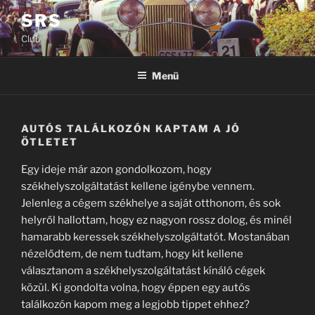
Tartalomhoz
SRS
Club
Menü
AUTÓS TALÁLKOZÓN KAPTAM A JÓ
ÖTLETET
Egy ideje már azon gondolkozom, hogy
székhelyszolgáltatást kellene igénybe vennem.
Jelenleg a cégem székhelye a saját otthonom, és sok
helyről hallottam, hogy ez nagyon rossz dolog, és minél
hamarabb keressek székhelyszolgáltatót. Mostanában
nézelődtem, de nem tudtam, hogy kit kellene
választanom a székhelyszolgáltatást kínáló cégek
közül. Ki gondolta volna, hogy éppen egy autós
találkozón kapom meg a legjobb tippet ehhez?