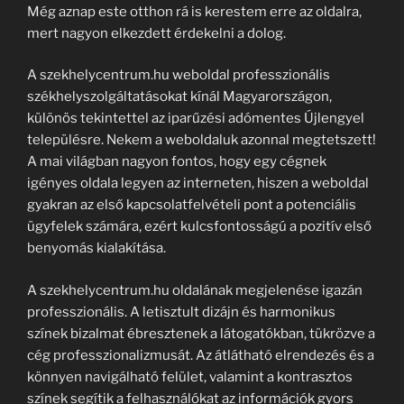
Még aznap este otthon rá is kerestem erre az oldalra,
mert nagyon elkezdett érdekelni a dolog.
A szekhelycentrum.hu weboldal professzionális
székhelyszolgáltatásokat kínál Magyarországon,
különös tekintettel az iparűzési adómentes Újlengyel
településre. Nekem a weboldaluk azonnal megtetszett!
A mai világban nagyon fontos, hogy egy cégnek
igényes oldala legyen az interneten, hiszen a weboldal
gyakran az első kapcsolatfelvételi pont a potenciális
ügyfelek számára, ezért kulcsfontosságú a pozitív első
benyomás kialakítása.
A szekhelycentrum.hu oldalának megjelenése igazán
professzionális. A letisztult dizájn és harmonikus
színek bizalmat ébresztenek a látogatókban, tükrözve a
cég professzionalizmusát. Az átlátható elrendezés és a
könnyen navigálható felület, valamint a kontrasztos
színek segítik a felhasználókat az információk gyors