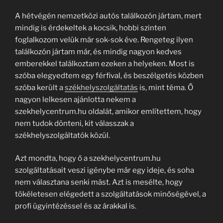
A hétvégén nemzetközi autós találkozón jártam, mert
mindig is érdekeltek a kocsik, hobbi szinten
foglalkozom velük már sok-sok éve. Rengeteg ilyen
találkozón jártam már, és mindig nagyon kedves
emberekkel találkoztam ezeken a helyeken. Most is
szóba elegyedtem egy férfival, és beszélgetés közben
szóba került a
székhelyszolgáltatás
is, mint téma. Ő
nagyon lelkesen ajánlotta nekem a
szekhelycentrum.hu oldalát, amikor említettem, hogy
nem tudok dönteni, kit válasszak a
székhelyszolgáltatók közül.
Azt mondta, hogy ő a szekhelycentrum.hu
szolgáltatásait veszi igénybe már egy ideje, és soha
nem választana senki mást. Azt is mesélte, hogy
tökéletesen elégedett a szolgáltatások minőségével, a
profi ügyintézéssel és az árakkal is.