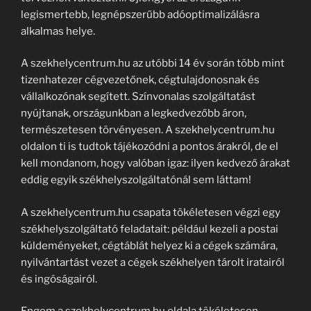
legismertebb, legnépszerűbb adóoptimalizálásra
alkalmas helye.
A szekhelycentrum.hu az utóbbi 14 év során több mint
tizenhatezer cégvezetőnek, cégtulajdonosnak és
vállalkozónak segített. Színvonalas szolgáltatást
nyújtanak, országunkban a legkedvezőbb áron,
természetesen törvényesen. A szekhelycentrum.hu
oldalon ti is tudtok tájékozódni a pontos árakról, de el
kell mondanom, hogy valóban igaz: ilyen kedvező árakat
eddig egyik székhelyszolgáltatónál sem láttam!
A szekhelycentrum.hu csapata tökéletesen végzi egy
székhelyszolgáltató feladatait: például kezeli a postai
küldeményeket, cégtáblát helyez ki a cégek számára,
nyilvántartást vezet a cégek székhelyen tárolt iratairól
és ingóságairól.