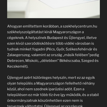
Ahogyan említettem korábban, a szekhelycentrum.hu
székhelyszolgáltatást kínál Magyarországon a
cégeknek. A helyszínek Budapest és Újlengyel, illetve
ezen kívül szerződéskötésre több vidéki városban is
tudnak minket fogadni (Pécs, Győr, Székesfehérvár és
Zalaegerszeg, valamint az ország „másik felében”pedig
Debrecen, Miskolc, „délebben” Békéscsaba, Szeged és
Kecskemét).
Újlengyel azért különleges helyszín, mert ez az egyik
olyan település a Magyarországon fellelhető néhány
közül, ahol nem szednek iparűzési adót. Ezen a
településen ez már több tíz éve így működik, és a stabil
önkormányzatnak köszönhetően ezen nem is
terveznek változtatni. Újlengyel az országunk