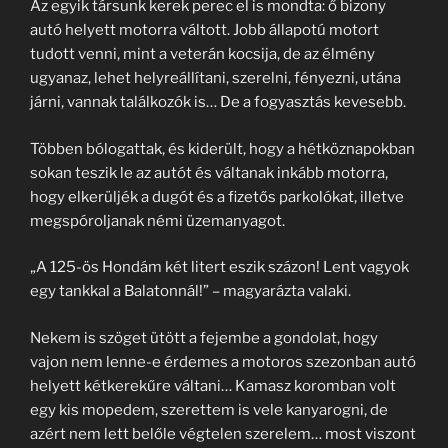
Az egyik társunk kerek perec el is mondta: ő bizony
autó helyett motorra váltott. Jobb állapotú motort
tudott venni, mint a veterán kocsija, de az élmény
ugyanaz, lehet helyreállítani, szerelni, fényezni, utána
járni, vannak találkozók is… De a fogyasztás kevesebb.
Többen bólogattak, és kiderült, hogy a hétköznapokban
sokan teszik le az autót és váltanak inkább motorra,
hogy elkerüljék a dugót és a fizetős parkolókat, illetve
megspóroljanak némi üzemanyagot.
„A 125-ös Hondám két litert eszik százon! Lent vagyok
egy tankkal a Balatonnál!” – magyarázta valaki.
Nekem is szöget ütött a fejembe a gondolat, hogy
vajon nem lenne-e érdemes a motoros szezonban autó
helyett kétkerekűre váltani… Kamasz koromban volt
egy kis mopedem, szerettem is vele kanyarogni, de
azért nem lett belőle végtelen szerelem… most viszont