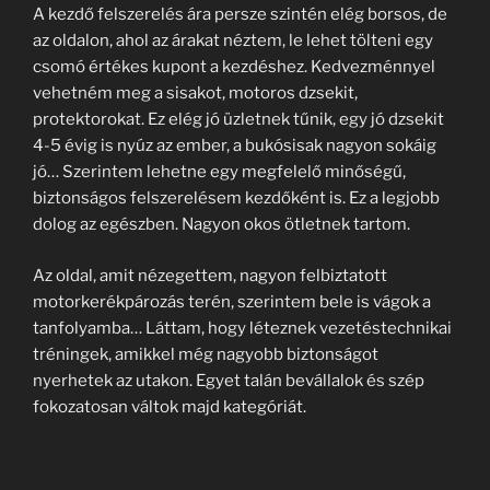
A kezdő felszerelés ára persze szintén elég borsos, de
az oldalon, ahol az árakat néztem, le lehet tölteni egy
csomó értékes kupont a kezdéshez. Kedvezménnyel
vehetném meg a sisakot, motoros dzsekit,
protektorokat. Ez elég jó üzletnek tűnik, egy jó dzsekit
4-5 évig is nyúz az ember, a bukósisak nagyon sokáig
jó… Szerintem lehetne egy megfelelő minőségű,
biztonságos felszerelésem kezdőként is. Ez a legjobb
dolog az egészben. Nagyon okos ötletnek tartom.
Az oldal, amit nézegettem, nagyon felbiztatott
motorkerékpározás terén, szerintem bele is vágok a
tanfolyamba… Láttam, hogy léteznek vezetéstechnikai
tréningek, amikkel még nagyobb biztonságot
nyerhetek az utakon. Egyet talán bevállalok és szép
fokozatosan váltok majd kategóriát.