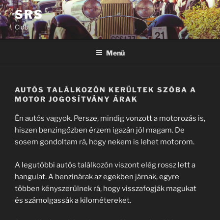
Tartalomhoz
SRS
Club
Menü
AUTÓS TALÁLKOZÓN KERÜLTEK SZÓBA A
MOTOR JOGOSÍTVÁNY ÁRAK
Én autós vagyok. Persze, mindig vonzott a motorozás is,
hiszen benzingőzben érzem igazán jól magam. De
sosem gondoltam rá, hogy nekem is lehet motorom.
A legutóbbi autós találkozón viszont elég rossz lett a
hangulat. A benzinárak az egekben járnak, egyre
többen kényszerülnek rá, hogy visszafogják magukat
és számolgassák a kilométereket.