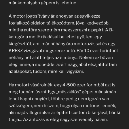
már komolyabb gépem is lehetne…
A motor jogosítvány ár, ahogyan az egyik ezzel
foglalkozó oldalon tájékozódtam, jóval kedvezőbb,
mintha autóra szeretném megszerezni a papírt. A B-
kategória mellé ráadásul be lehet gyűjteni egy
kiegészítőt, ami már néhány óra motorozással és egy
KRESZ vizsgával megszerezhető. Pár 10 ezer forintból
néhány hét alatt teljes az élmény… Nekem ez bőven
elég lenne, a mopeddel azért nagyjából elsajátítottam
az alapokat, tudom, mire kell vigyázni.
Ha motort vásárolnék, egy 4-500 ezer forintból azt is
meg tudnám úszni. Egy „mászkálós” gépet már simán
lehet kapni ennyiért, többre pedig nem igazán van
szükségem, nem hiszem, hogy olyan motoros lennék,
aki majd villogni akar az épített custom bike-jával, bár ki
tudja… Az autózás is elég nagy szenvedély nálam.