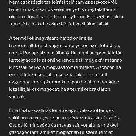
Nem csak részletes leírást találtam az eszközökről,
hanem más vásárlók véleményét is megtaláltam az
oldalon. Továbbá elérhető egy termék összehasonlító
funkció is, ha két eszköz között vacillálna valaki.
A terméket megvásárolhatod online és
házhozszállítással, vagy személyesen az üzletükben,
amely Budapesten található. Ha munkanapon délután
kettőig adod le az online rendelést, még akár másnap
kihozzák neked a megvásárolt terméket. Azonban ha
erről a lehetőségről lecsúsznál, akkor sem kell
aggódnod, mert pár munkanapon belül mindenképp
kiszállítják csomagodat, ha a termékek raktáron
vannak.
Én a házhozszállítás lehetőséget választottam, és
valóban nagyon gyorsan megérkeztek a kiegészítők.
Csupa jó minőségű és magas színvonalú termékkel
gazdagodtam, amiket még aznap felszereltem az