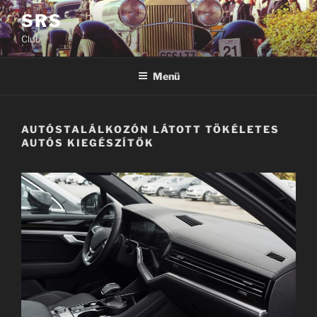
Tartalomhoz
SRS
Club
Menü
AUTÓSTALÁLKOZÓN LÁTOTT TÖKÉLETES
AUTÓS KIEGÉSZÍTŐK