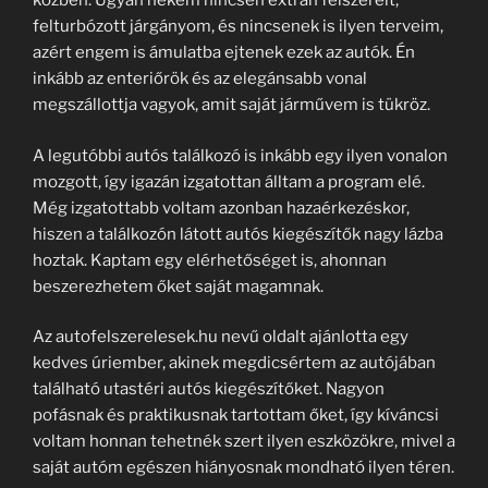
közben. Ugyan nekem nincsen extrán felszerelt,
felturbózott járgányom, és nincsenek is ilyen terveim,
azért engem is ámulatba ejtenek ezek az autók. Én
inkább az enteriőrök és az elegánsabb vonal
megszállottja vagyok, amit saját járművem is tükröz.
A legutóbbi autós találkozó is inkább egy ilyen vonalon
mozgott, így igazán izgatottan álltam a program elé.
Még izgatottabb voltam azonban hazaérkezéskor,
hiszen a találkozón látott autós kiegészítők nagy lázba
hoztak. Kaptam egy elérhetőséget is, ahonnan
beszerezhetem őket saját magamnak.
Az autofelszerelesek.hu nevű oldalt ajánlotta egy
kedves úriember, akinek megdicsértem az autójában
található utastéri autós kiegészítőket. Nagyon
pofásnak és praktikusnak tartottam őket, így kíváncsi
voltam honnan tehetnék szert ilyen eszközökre, mivel a
saját autóm egészen hiányosnak mondható ilyen téren.