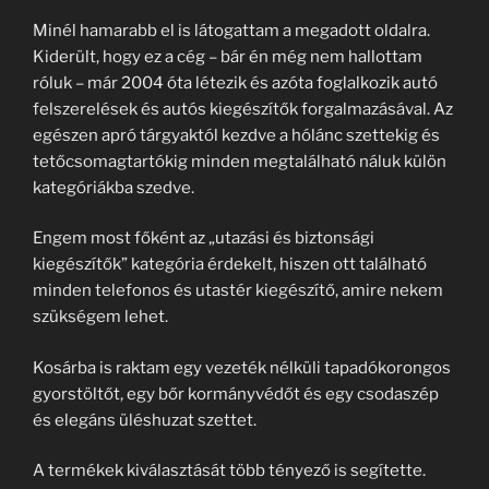
Minél hamarabb el is látogattam a megadott oldalra.
Kiderült, hogy ez a cég – bár én még nem hallottam
róluk – már 2004 óta létezik és azóta foglalkozik autó
felszerelések és autós kiegészítők forgalmazásával. Az
egészen apró tárgyaktól kezdve a hólánc szettekig és
tetőcsomagtartókig minden megtalálható náluk külön
kategóriákba szedve.
Engem most főként az „utazási és biztonsági
kiegészítők” kategória érdekelt, hiszen ott található
minden telefonos és utastér kiegészítő, amire nekem
szükségem lehet.
Kosárba is raktam egy vezeték nélküli tapadókorongos
gyorstöltőt, egy bőr kormányvédőt és egy csodaszép
és elegáns üléshuzat szettet.
A termékek kiválasztását több tényező is segítette.