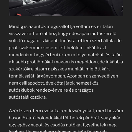
Mindig is az autók megszállottja voltam és ez talán
visszavezethető ahhoz, hogy édesapám autószerelő
volt. Jó magam is kisebb tudásra tettem szert általa, de
profi szakember sosem lett belőlem. Inkább azt
mondanám, hogy érteni értem a folyamatokat, és talán
a kisebb problémákat magam is megoldom, de inkább a
szakértőkre bízom a piszkos munkát, mielőtt kárt
tennék saját járgányomban. Azonban a szenvedélyen
nem csillapodott, évek óta járok nemzetközi
autósklubok rendezvényeire és országos
autóstalálkozókra.
Azért szeretem ezeket a rendezvényeket, mert hozzám
hasonló autó bolondokkal tölthetek pár órát, vagy akár
egy egész napot, és csodás autókat figyelhetek meg