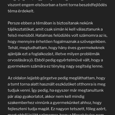
viszont engem elsősorban a tsmt torna beszédfejlődés
téma érdekelt.
Persze ebben a témában is biztosítanak nekünk
tájékoztatókat, amit csak simán ki kell választanunk a
felső menüből. Hatalmas felüdülés volt számomra az is,
hogy mennyire érhetően fogalmaznak a szövegeikben.
Tehát, megtudhattam, hogy hány éves gyermekeknek
ajánlják ezt a foglalkozást, illetve milyen problémák
orvoslására jó. Ebből pedig egyértelművé vált, hogy a
gyermekem számára ez tényleg nagy segítség lenne.
Az oldalon lejjebb görgetve pedig megláthattam, hogy
a tsmt torna alatt használt eszközöket otthonra is meg
tudjuk venni. Így pedig, ha egyszer már megtanultunk
pár alap gyakorlatot, akkor nem kell mindig
szakemberhez vinnünk a gyermekünket ahhoz, hogy
fejleszteni tudja magát. Ez nagyon tetszett, főleg azért,