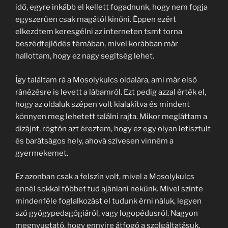
idő, egyre inkább el kellett fogadnunk, hogy nem fogja
egyszerűen csak magától kinőni. Éppen ezért
elkezdtem keresgélni az interneten tsmt torna
beszédfejlődés témában, mivel korábban már
hallottam, hogy ez nagy segítség lehet.
Így találtam rá a Mosolykulcs oldalára, ami már első
ránézésre is levett a lábamról. Ezt pedig azzal érték el,
hogy az oldaluk szépen volt kialakítva és mindent
könnyen meg lehetett találni rajta. Mikor megláttam a
dizájnt, rögtön azt éreztem, hogy ez egy olyan letisztult
és barátságos hely, ahová szívesen vinném a
gyermekemet.
Ez azonban csak a felszín volt, mivel a Mosolykulcs
ennél sokkal többet tud ajánlani nekünk. Mivel szinte
mindenféle foglalkozást el tudunk érni náluk, legyen
szó gyógypedagógiáról, vagy logopédusról. Nagyon
megnyugtató, hogy ennyire átfogó a szolgáltatásuk,