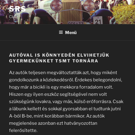
Tartalomhoz
SRS
Club
Menü
AUTÓVAL IS KÖNNYEDÉN ELVIHETJÜK
GYERMEKÜNKET TSMT TORNÁRA
Az autók teljesen megváltoztatták azt, hogy miként
gondolkozunk a közlekedésről. Érdekes belegondolni,
hogy már a bicikli is egy mekkora forradalom volt.
Hiszen egy ilyen eszköz segítségével nem volt
szükségünk lovakra, vagy más, külső erőforrásra. Csak
a lábunk kellett és sokkal gyorsabban el tudtunk jutni
A-ból B-be, mint korábban bármikor. Az autók
megjelenése azonban ezt hatványozottan
felerősítette.