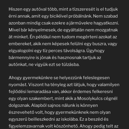
Hiszen egy autóval több, mint a tízszeresét is el tudjuk
érni annak, amit egy biciklivel próbálnánk. Nem szabad
azonban mindig csak ezekre a járművekre hagyatkozni.
Mivel bár kényelmesek, de egyáltalán nem mozgatnak
át minket. Én például nem tudom megérteni azokat az
embereket, akik nem képesek felülni egy buszra, vagy
elgyalogolni egy tíz perces távolságra. Úgyhogy
bármennyire is jónak és hasznosnak tartjuk az
autónkat, ne vigyük ezt se túlzásba.
Ahogy gyermekünkre se helyezzünk feleslegesen
nyomást. Viszont ha tényleg azt látjuk, hogy valamilyen
fejlődési lemaradása van, akkor érdemes felkeresni
egy olyan szakembert, mint akik a Mosolykulcs cégnél
dolgoznak. Alapból sajnos nálunk is könnyen
észrevehető volt, hogy gyermekünknek nem olyan
egyszerű beilleszkedni az iskolába. Ez a beszéd és
figyelemzavarnak volt köszönhető. Ahogy pedig telt az