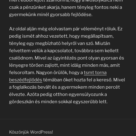
mert ebből lejött számomra, hogy a Mosolykulcs nem
csak a pénzünket akarja, hanem tényleg fontos neki a
gyermekünk minél gyorsabb fejlődése.
Az oldal alján még elolvastam pár véleményt róluk. Ez
pedig ismét ahhoz vezetett, hogy megállapítsam,
tényleg egy megbízható helyről van szó. Miután
felvettem velük a kapcsolatot, továbbra sem kellett
csalódnom. Mivel az ügyintézés pont olyan gyorsan és
lényegre törően zajlott, mint idáig minden más, amit
felsoroltam. Nagyon örülök, hogy a
tsmt torna
beszédfejlődés
témában őket hozta fel a kereső. Mivel
a foglalkozás bevált és a gyermekem minden percét
élvezte. Azóta pedig otthon egyensúlyozunk a
gördeszkán és minden sokkal egyszerűbb lett.
Köszönjük WordPress!