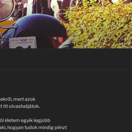
ekről, mert azok
 itt olvashatjátok.
l életem egyik legjobb
laki, hogyan tudok mindig pénzt