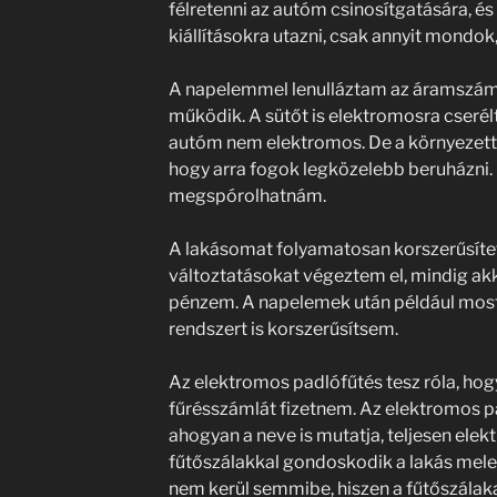
félretenni az autóm csinosítgatására, é
kiállításokra utazni, csak annyit mondo
A napelemmel lenulláztam az áramszám
működik. A sütőt is elektromosra cseré
autóm nem elektromos. De a környezett
hogy arra fogok legközelebb beruházni. 
megspórolhatnám.
A lakásomat folyamatosan korszerűsítet
változtatásokat végeztem el, mindig akko
pénzem. A napelemek után például most j
rendszert is korszerűsítsem.
Az elektromos padlófűtés tesz róla, hogy
fűrésszámlát fizetnem. Az elektromos p
ahogyan a neve is mutatja, teljesen el
fűtőszálakkal gondoskodik a lakás mele
nem kerül semmibe, hiszen a fűtőszálak