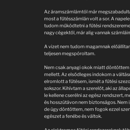
Az áramszámlámtól már megszabadulta
most a fűtésszámlán volt a sor. A napel
tudom működtetni a fűtési rendszeremet 
nagy cégektől, már alig vannak számlái
A vizet nem tudom magamnak előállítani, 
teljesen megspóroltam.
Nem csak anyagi okok miatt döntöttem 
mellett. Az elsődleges indokom a váltásr
elromlott a fűtésem, ismét a fűtési szez
sokszor. Kihívtam a szerelőt, aki az álla
le kellene cserélni az egész rendszert, m
és hosszútávon nem biztonságos. Nem i
de úgy döntöttem, nem fogok ezzel sze
egészet a fenébe és váltok.