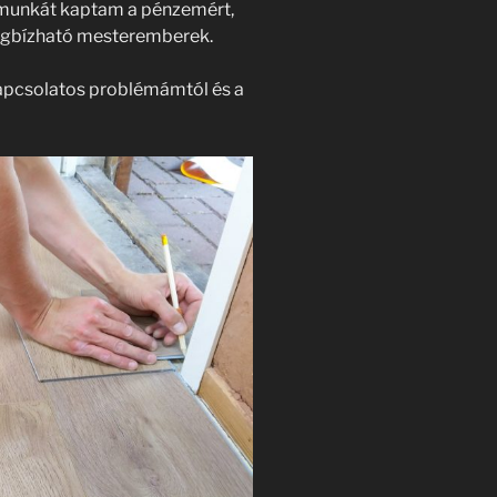
s munkát kaptam a pénzemért,
egbízható mesteremberek.
apcsolatos problémámtól és a