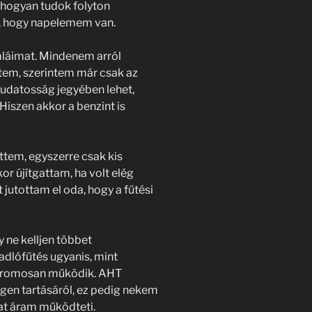
s hogyan tudok folyton
k, hogy napelemem van.
láimat. Mindenem arról
ltem, szerintem már csak az
udatosság jegyében lehet,
Hiszen akkor a benzint is
tem, egyszerre csak kis
r újítgattam, ha volt elég
utottam el oda, hogy a fűtési
 ne kelljen többet
adlófűtés ugyanis, mint
ektromosan működik. AHT
gen tartásáról, ez pedig nekem
at áram működteti.