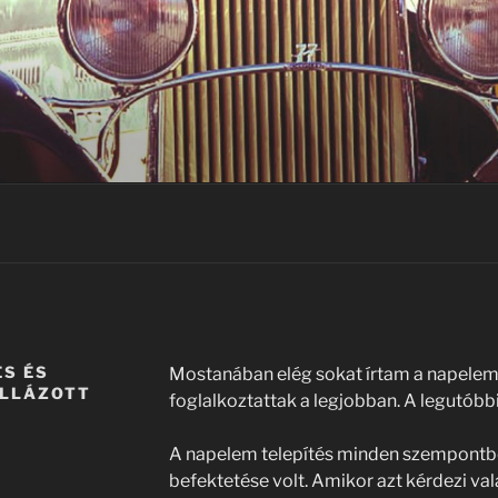
S ÉS
Mostanában elég sokat írtam a napelem
ULLÁZOTT
foglalkoztattak a legjobban. A legutóbbit
A napelem telepítés minden szempontbó
befektetése volt. Amikor azt kérdezi va