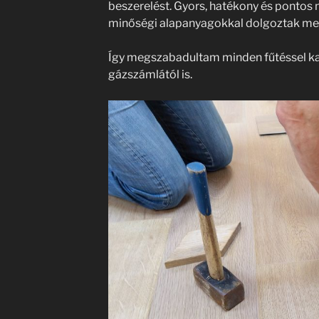
beszerelést. Gyors, hatékony és ponto
minőségi alapanyagokkal dolgoztak m
Így megszabadultam minden fűtéssel k
gázszámlától is.