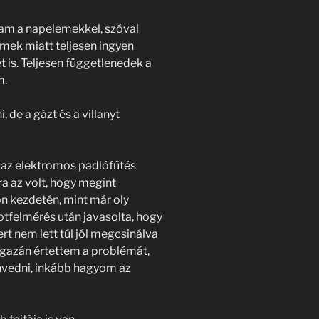
m a napelemekkel, szóval
emek miatt teljesen ingyen
is. Teljesen függetlenedek a
m.
de a gázt és a villanyt
az elektromos padlófűtés
a az volt, hogy megint
on kezdetén, mint már oly
potfelmérés után javasolta, hogy
ert nem lett túl jól megcsinálva
gazán értettem a problémát,
nvedni, inkább hagyom az