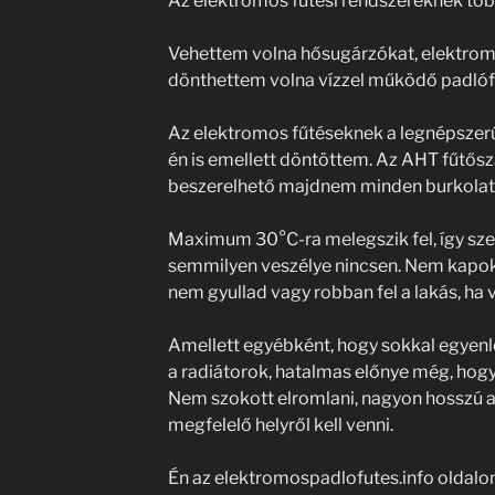
Az elektromos fűtési rendszereknek több 
Vehettem volna hősugárzókat, elektrom
dönthettem volna vízzel működő padlófűt
Az elektromos fűtéseknek a legnépszerű
én is emellett döntöttem. Az AHT fűtős
beszerelhető majdnem minden burkolat a
Maximum 30°C-ra melegszik fel, így szem
semmilyen veszélye nincsen. Nem kapo
nem gyullad vagy robban fel a lakás, ha 
Amellett egyébként, hogy sokkal egyenlet
a radiátorok, hatalmas előnye még, hogy 
Nem szokott elromlani, nagyon hosszú a
megfelelő helyről kell venni.
Én az elektromospadlofutes.info oldalo