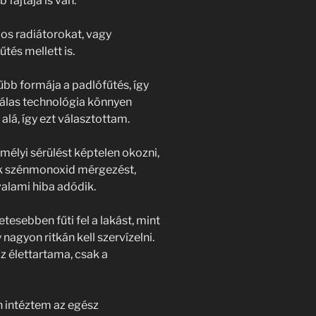
fajtája is van.
os radiátorokat, vagy
és mellett is.
bb formája a padlófűtés, így
zálas technológia könnyen
lá, így ezt választottam.
élyi sérülést képtelen okozni,
k szénmonoxid mérgezést,
valami hiba adódik.
esebben fűti fel a lakást, mint
nagyon ritkán kell szervízelni.
z élettartama, csak a
n intéztem az egész