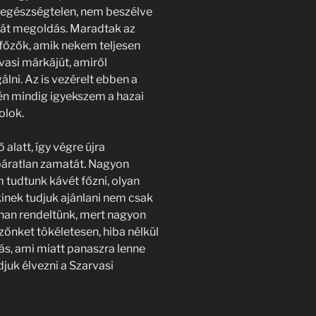
 egészségtelen, nem beszélve
rát megoldás. Maradtak az
főzők, amik nekem teljesen
vasi márkájút, amiről
lni. Az is vezérelt ebben a
én mindig igyekszem a hazai
olok.
 alatt, így végre újra
 páratlan zamatát. Nagyon
 tudtunk kávét főzni, olyan
inek tudjuk ajánlani nem csak
nnan rendeltünk, mert nagyon
zőnket tökéletesen, hiba nélkül
ás, ami miatt panaszra lenne
juk élvezni a Szarvasi