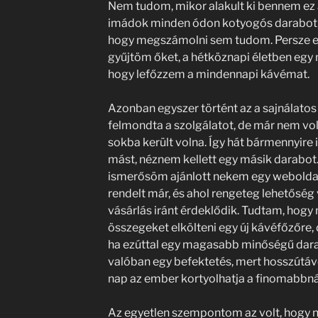
Nem tudom, mikor alakult ki bennem ez a
imádok minden ódon kotyogós darabot, 
hogy megszámolni sem tudom. Persze e
gyűjtöm őket, a hétköznapi életben egy
hogy lefőzzem a mindennapi kávémat.
Azonban egyszer történt az a sajnálato
felmondta a szolgálatot, de már nem vol
sokba került volna. Így hát bármennyire
mást, néznem kellett egy másik darabot.
ismerősöm ajánlott nekem egy weboldal
rendelt már, és ahol rengeteg lehetőség
vásárlás iránt érdeklődik. Tudtam, hogy 
összegeket elkölteni egy új kávéfőzőre, 
ha ezúttal egy magasabb minőségű dara
valóban egy befektetés, mert hosszútá
nap az ember kortyolhatja a finomabbná
Az egyetlen szempontom az volt, hogy n