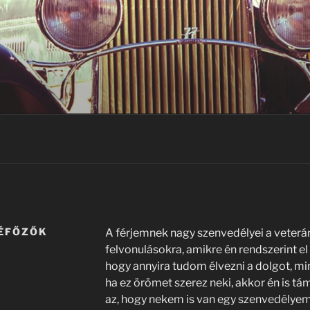
VÉFŐZŐK
A férjemnek nagy szenvedélyei a veterán
felvonulásokra, amikre én rendszerint 
hogy annyira tudom élvezni a dolgot, min
ha ez örömet szerez neki, akkor én is 
az, hogy nekem is van egy szenvedélyem