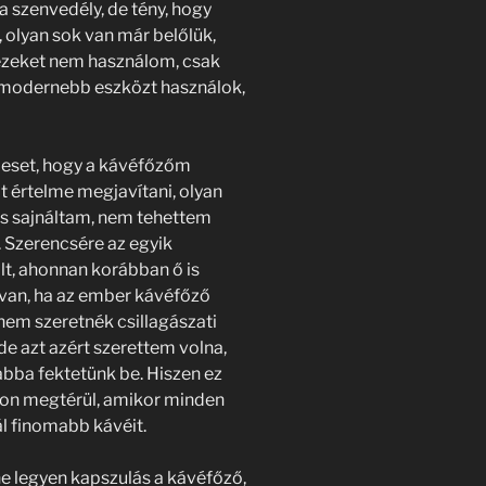
 szenvedély, de tény, hogy
olyan sok van már belőlük,
zeket nem használom, csak
 modernebb eszközt használok,
s eset, hogy a kávéfőzőm
t értelme megjavítani, olyan
 is sajnáltam, nem tehettem
 Szerencsére az egyik
t, ahonnan korábban ő is
 van, ha az ember kávéfőző
nem szeretnék csillagászati
de azt azért szerettem volna,
bba fektetünk be. Hiszen ez
von megtérül, amikor minden
l finomabb kávéit.
e legyen kapszulás a kávéfőző,