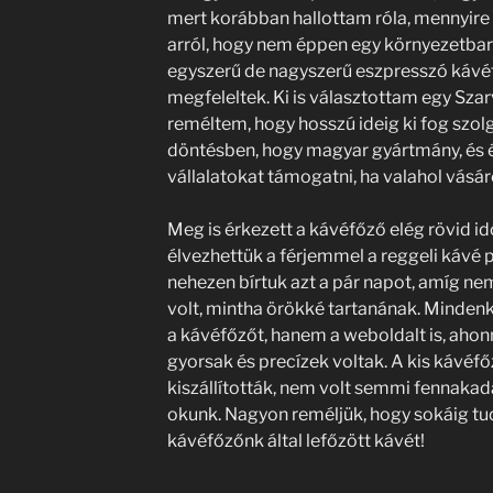
mert korábban hallottam róla, mennyire
arról, hogy nem éppen egy környezetba
egyszerű de nagyszerű eszpresszó kávé
megfeleltek. Ki is választottam egy Szar
reméltem, hogy hosszú ideig ki fog szolgá
döntésben, hogy magyar gyártmány, és 
vállalatokat támogatni, ha valahol vásár
Meg is érkezett a kávéfőző elég rövid idő
élvezhettük a férjemmel a reggeli kávé
nehezen bírtuk azt a pár napot, amíg nem
volt, mintha örökké tartanának. Mindenk
a kávéfőzőt, hanem a weboldalt is, aho
gyorsak és precízek voltak. A kis kávéfő
kiszállították, nem volt semmi fennakad
okunk. Nagyon reméljük, hogy sokáig tud
kávéfőzőnk által lefőzött kávét!