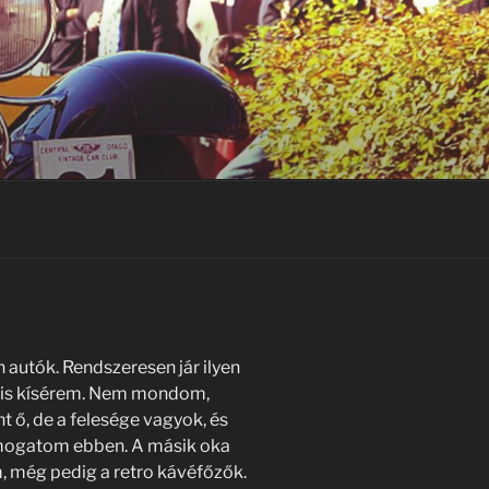
 autók. Rendszeresen jár ilyen
el is kísérem. Nem mondom,
t ő, de a felesége vagyok, és
támogatom ebben. A másik oka
, még pedig a retro kávéfőzők.