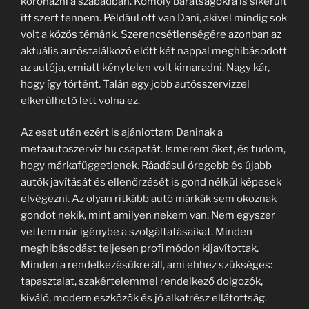
koronázni a szabadban. Komoly barátságokra is sikerült
itt szert tennem. Például ott van Dani, akivel mindig sok
volt a közös témánk. Szerencsétlenségére azonban az
aktuális autóstalálkozó előtt két nappal meghibásodott
az autója, emiatt kénytelen volt kimaradni. Nagy kár,
hogy így történt. Talán egy jobb autósszervizzel
elkerülhető lett volna ez.
Az eset után ezért is ajánlottam Daninak a
metaautoszerviz hu csapatát. Ismerem őket, és tudom,
hogy márkafüggetlenek. Ráadásul öregebb és újabb
autók javítását és ellenőrzését is gond nélkül képesek
elvégezni. Az olyan ritkább autó márkák sem okoznak
gondot nekik, mint amilyen nekem van. Nem egyszer
vettem már igénybe a szolgáltatásaikat. Minden
meghibásodást teljesen profi módon kijavítottak.
Minden a rendelkezésükre áll, ami ehhez szükséges:
tapasztalat, szakértelemmel rendelkező dolgozók,
kiváló, modern eszközök és jó alkatrész ellátottság.