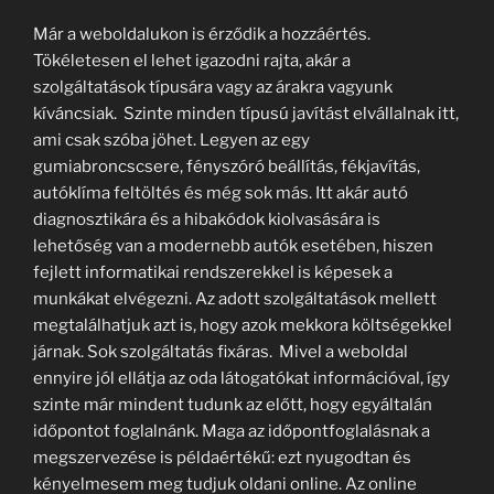
Már a weboldalukon is érződik a hozzáértés.
Tökéletesen el lehet igazodni rajta, akár a
szolgáltatások típusára vagy az árakra vagyunk
kíváncsiak. Szinte minden típusú javítást elvállalnak itt,
ami csak szóba jöhet. Legyen az egy
gumiabroncscsere, fényszóró beállítás, fékjavítás,
autóklíma feltöltés és még sok más. Itt akár autó
diagnosztikára és a hibakódok kiolvasására is
lehetőség van a modernebb autók esetében, hiszen
fejlett informatikai rendszerekkel is képesek a
munkákat elvégezni. Az adott szolgáltatások mellett
megtalálhatjuk azt is, hogy azok mekkora költségekkel
járnak. Sok szolgáltatás fixáras. Mivel a weboldal
ennyire jól ellátja az oda látogatókat információval, így
szinte már mindent tudunk az előtt, hogy egyáltalán
időpontot foglalnánk. Maga az időpontfoglalásnak a
megszervezése is példaértékű: ezt nyugodtan és
kényelmesem meg tudjuk oldani online. Az online