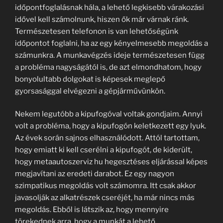
időpontfoglalásnak hála, a lehető legkisebb várakozási
idővel kell számolnunk, hiszen ők már várnak ránk.
Természetesen telefonon is van lehetőségünk
időpontot foglalni, ha az egy kényelmesebb megoldás a
számunkra. A munkavégzés ideje természetesen függ
a probléma nagyságától is, de azt elmondhatom, hogy
bonyolultabb dolgokat is képesek meglepő
gyorsasággal elvégezni a gépjárművünkön.
Nekem legutóbb a kipufogóval voltak gondjaim. Annyi
volt a probléma, hogy a kipufogón keletkezett egy lyuk.
Az évek során sajnos elhasználódott. Attól tartottam,
hogy emiatt ki kell cserélni a kipufogót, de kiderült,
hogy metaautoszerviz hu hegesztéses eljárással képes
megjavítani az eredeti darabot. Ez egy nagyon
szimpatikus megoldás volt számomra. Itt csak akkor
javasolják az alkatrészek cseréjét, ha már nincs más
megoldás. Ebből is látszik az, hogy mennyire
törekednek arra, hogy a munkát a lehető