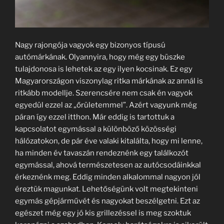
Nagy rajongója vagyok egy bizonyos típusú
autómárkának. Olyannyira, hogy még egy büszke
tulajdonosa is lehetek az egy ilyen kocsinak. Ez egy
Magyarországon viszonylag ritka márkának az annál is
ritkább modellje. Szerencsére nem csak én vagyok
egyedül ezzel az „őrületemmel”. Azért vagyunk még
páran így ezzel itthon. Már eddig is tartottuk a
kapcsolatot egymással a különböző közösségi
hálózatokon, de pár éve valaki kitalálta, hogy mi lenne,
ha minden év tavaszán rendeznénk egy találkozót
egymással, ahová természetesen az autócsodáinkkal
érkeznénk meg. Eddig minden alkalommal nagyon jól
éreztük magunkat. Lehetőségünk volt megtekinteni
egymás gépjárművét és nagyokat beszélgetni. Ezt az
egészet még egy jó kis grillezéssel is meg szoktuk