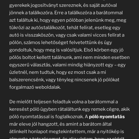
gyerekek jogosítványt szereznek, és saját autóval
jönnek a találkozóra. Erre a találkozóra a barátommal
azt találtuk ki, hogy egyen pólóban jelenünk meg, meg
tükrözi az autóstalálkozót, tehát felírat, esetleg egy
autó is visszaköszön, vagy csak valami vicces felírat a
pólón, számos lehetőséget felvetettünk és úgy
gondoltuk, hogy meg is valósítjuk. Első körben egy jó
pólós boltot kellett találnunk, ami nem minden esetben
egyszerű választás, valami mindig hiányzott egy – egy
üzletnél, nem tudtuk, hogy ez most csak a mi
balszerencsénk, vagy tényleg nincsenek jó pólókat
forgalmazó weboldalak.
De mielőtt teljesen feladtuk volna a barátommal a
keresést póló ügyben rátaláltunk egy remek cégre, akik
póló nyomtatással is foglalkoznak. A
póló nyomtatás
már eleve jól hangzott, és amint a barátom által
átlinkelt honlapot megtekintettem, már a nyitókép is
elnyerte a tetszésemet, és alig vártam, hogy az oldalt