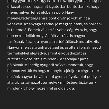
pedig gyors lesz. Ez így is lett, és szupergyorsan meg is
érkezett a csomag, amit izgatottan bontottam ki, hogy
mégis milyen lehet élőben a póló. Nagy
megelégedettségemre pont olyan jó volt, mint a
képeken. Az anyaga csodás, jó megtapintani, és hordani
is felemelő. Remek választás volt a cég, és az is, hogy
onnan rendeljük meg. A póló varrása is nagyon
tartósnak látszik, a nyomata is időtállónak mutatkozik.
Nagyon meg vagyunk a céggel és az általa forgalmazott
termékekkel elégedve, amint elkövetkezett az
autóstalálkozó, ott is mindenki a csodájára járt a
pólóknak. Mi pedig nyugodt szívvel mondtuk, hogy
honnan vettük és hogy mennyire ajánljuk a céget, mert
nekünk nagyon bevált, mint gyorsaságuk, mint pedig az
általuk forgalmazott termékek minősége, biztattunk
mindenkit, hogy nézzen fel az oldalukra.