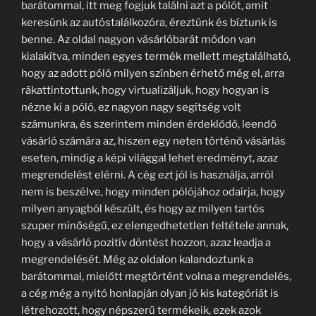
barátommal, itt meg fogjuk találni azt a pólót, amit
keresünk az autóstalálkozóra, éreztünk és bíztunk is
benne. Az oldal nagyon vásárlóbarát módon van
kialakítva, minden egyes termék mellett megtalálható,
hogy az adott póló milyen színben érhető még el, arra
rákattintottunk, hogy virtualizáljuk, hogy hogyan is
nézne ki a póló, ez nagyon nagy segítség volt
számunkra, és szerintem minden érdeklődő, leendő
vásárló számára az, hiszen egy neten történő vásárlás
eseten, mindig a képi világgal lehet eredményt, azaz
megrendelést elérni. A cég ezt jól is használja, arról
nem is beszélve, hogy minden pólójához odaírja, hogy
milyen anyagból készült, és hogy az milyen tartós
szuper minőségű, ez elengedhetetlen feltétele annak,
hogy a vásárló pozitív döntést hozzon, azaz leadja a
megrendelését. Még az oldalon kalandoztunk a
barátommal, mielőtt megtörtént volna a megrendelés,
a cég még a nyitó honlapján olyan jó kis kategóriát is
létrehozott, hogy népszerű termékeik, ezek azok