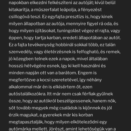
napokban elkezdni felkészíteni az autóját; kívül belül
kitakarítja, a műszerfalat leápolja, a fényezést
csillogóvá teszi. Ez egyfajta presztízs is, hogy kinek
milyen állapotban az autója, mennyire figyel rá oda, és
hogy milyen újításokat, tuningolást végez el rajta, vagy
éppen, hogy tartja karban, eredeti állapotában az autót.
Ez a fajta tevékenység hobbinál sokkal több, ez talán
szenvedély, vagy életérzésnek is felfogható, és remek,
jó közegben telnek ezek a napok, mivel általában
hosszú hétvégére esnek, így ki kell használni és
minden napján ott van a barátom. Engem is
megfertőzve a kocsi szeretetével, így néhány
alkalommal már én is elkísértem őt, ezen
autóstalálkozókra. Itt már nem csak férfiak gyűlnek
össze, hogy az autókról beszélgessenek, hanem nők,
sőt tovább megyek még családok is kijönnek és jól
érzik magukat, a gyerekek már kis korban
megtapasztalják, hogy milyen elköteleződni egy
autómárka mellett. Jórészt, amint lehetőségük van a