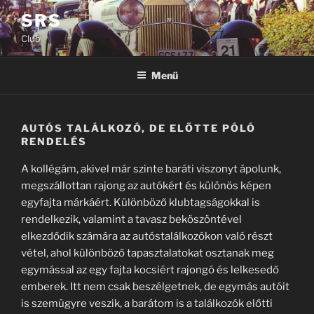
Tartalomhoz
SRS
Club
Menü
AUTÓS TALÁLKOZÓ, DE ELŐTTE PÓLÓ
RENDELÉS
A kollégám, akivel már szinte baráti viszonyt ápolunk,
megszállottan rajong az autókért és különös képen
egyfajta márkáért. Különböző klubtagságokkal is
rendelkezik, valamint a tavasz beköszöntével
elkezdődik számára az autóstalálkozókon való részt
vétel, ahol különböző tapasztalatokat osztanak meg
egymással az egy fajta kocsiért rajongó és lelkesedő
emberek. Itt nem csak beszélgetnek, de egymás autóit
is szemügyre veszik, a barátom is a találkozók előtti