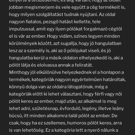
jobban megismerjem és vele együtt a cég termékeit is,
hogy milyen szolgáltatást tudnak nyújtani. Az oldal
nagyon fiatalos, pezsgő hatást kellette, tele
impulzussal, amit egy ilyen pólókat forgalmazó cégtől
el is vár az ember. Hogy vidám, színes legyen minden
körülmények között, azt sugallja, hogy jó hangulatban
lesz az a személy is, aki az ő pólójukat viseli, és jó
hangulatba kerül a másik oldalon elhelyezkedő is, aki a
pólót látja és elolvassa annak a feliratát.
Minthogy jól elkülönülve helyezkednek el a honlapon a
termékek, kategóriák nagyon egyértelműen határoltak,
könnyű dolga van az oldalra látogatónak, még a
kategóriák előtt ki lehet választani, hogy férfi vagy női
pólót keres az ember, majd után, az alkalmat is meg
lehet adni, születésnap, évforduló, legény, illetve leány
búcsú, itt minden alkalomra talál pólót az ember. De
csak, hogy ha ez szellemes, humoros pólót keres, arra
is van lehetőség. Ez a kategória lett a nyerő nálunk a