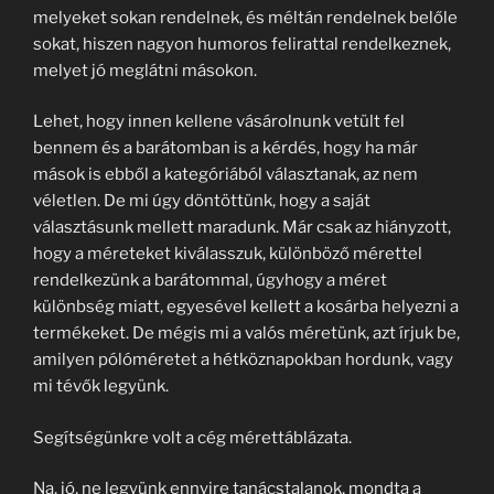
melyeket sokan rendelnek, és méltán rendelnek belőle
sokat, hiszen nagyon humoros felirattal rendelkeznek,
melyet jó meglátni másokon.
Lehet, hogy innen kellene vásárolnunk vetült fel
bennem és a barátomban is a kérdés, hogy ha már
mások is ebből a kategóriából választanak, az nem
véletlen. De mi úgy döntöttünk, hogy a saját
választásunk mellett maradunk. Már csak az hiányzott,
hogy a méreteket kiválasszuk, különböző mérettel
rendelkezünk a barátommal, úgyhogy a méret
különbség miatt, egyesével kellett a kosárba helyezni a
termékeket. De mégis mi a valós méretünk, azt írjuk be,
amilyen pólóméretet a hétköznapokban hordunk, vagy
mi tévők legyünk.
Segítségünkre volt a cég mérettáblázata.
Na, jó, ne legyünk ennyire tanácstalanok, mondta a