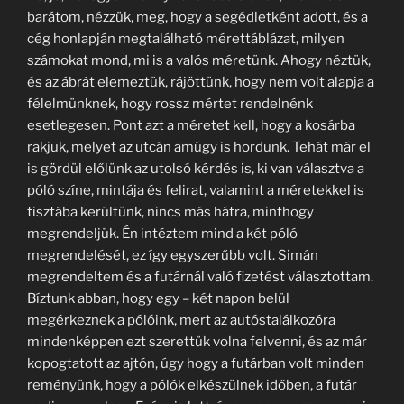
barátom, nézzük, meg, hogy a segédletként adott, és a
cég honlapján megtalálható mérettáblázat, milyen
számokat mond, mi is a valós méretünk. Ahogy néztük,
és az ábrát elemeztük, rájöttünk, hogy nem volt alapja a
félelmünknek, hogy rossz mértet rendelnénk
esetlegesen. Pont azt a méretet kell, hogy a kosárba
rakjuk, melyet az utcán amúgy is hordunk. Tehát már el
is gördül előlünk az utolsó kérdés is, ki van választva a
póló színe, mintája és felirat, valamint a méretekkel is
tisztába kerültünk, nincs más hátra, minthogy
megrendeljük. Én intéztem mind a két póló
megrendelését, ez így egyszerűbb volt. Simán
megrendeltem és a futárnál való fizetést választottam.
Bíztunk abban, hogy egy – két napon belül
megérkeznek a pólóink, mert az autóstalálkozóra
mindenképpen ezt szerettük volna felvenni, és az már
kopogtatott az ajtón, úgy hogy a futárban volt minden
reményünk, hogy a pólók elkészülnek időben, a futár