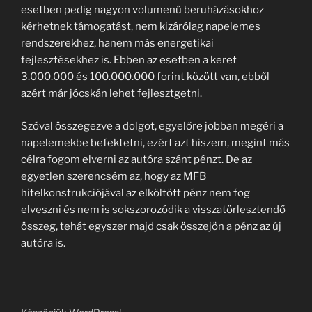
esetben pedig nagyon volumenű beruházásokhoz
kérhetnek támogatást, nem kizárólag napelemes
rendszerekhez, hanem más energetikai
fejlesztésekhez is. Ebben az esetben a keret
3.000.000 és 100.000.000 forint között van, ebből
azért már jócskán lehet fejlesztgetni.
Szóval összegezve a dolgot, egyelőre jobban megéri a
napelemekbe befektetni, ezért azt hiszem, megint más
célra fogom elverni az autóra szánt pénzt. De az
egyetlen szerencsém az, hogy az MFB
hitelkonstrukciójával az elköltött pénz nem fog
elveszni és nem is sokszorozódik a visszatörlesztendő
összeg, tehát egyszer majd csak összejön a pénz az új
autóra is.