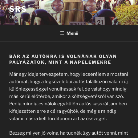
Tartalomhoz
SRS
Club
Menü
BÁR AZ AUTÓKRA IS VOLNÁNAK OLYAN
PÁLYÁZATOK, MINT A NAPELEMEKRE
Már egy ideje tervezgetem, hogy lecserélem a mostani
autómat, hogy a legközelebbi autóstalálkozón valami új
különlegességgel vonulhassak fel, de valahogy mindig
más kerül előtérbe, amikor a költségvetésről van szó.
Pedig mindig csinálok egy külön autós kasszát, amiben
kifejezetten erre a célra gyűjtök, de mégis mindig
valami másra kell fordítanom azt az összeget.
Bezzeg milyen jó volna, ha tudnék úgy autót venni, mint