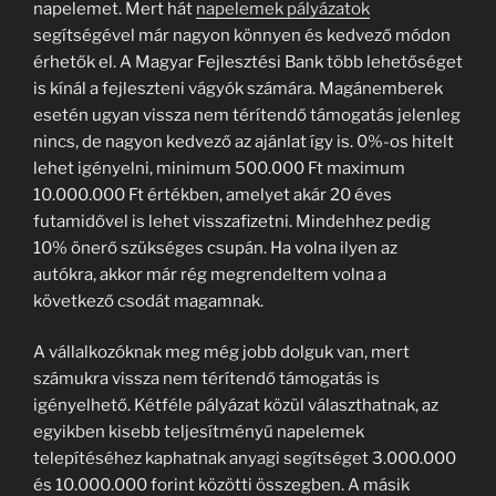
napelemet. Mert hát
napelemek pályázatok
segítségével már nagyon könnyen és kedvező módon
érhetők el. A Magyar Fejlesztési Bank több lehetőséget
is kínál a fejleszteni vágyók számára. Magánemberek
esetén ugyan vissza nem térítendő támogatás jelenleg
nincs, de nagyon kedvező az ajánlat így is. 0%-os hitelt
lehet igényelni, minimum 500.000 Ft maximum
10.000.000 Ft értékben, amelyet akár 20 éves
futamidővel is lehet visszafizetni. Mindehhez pedig
10% önerő szükséges csupán. Ha volna ilyen az
autókra, akkor már rég megrendeltem volna a
következő csodát magamnak.
A vállalkozóknak meg még jobb dolguk van, mert
számukra vissza nem térítendő támogatás is
igényelhető. Kétféle pályázat közül választhatnak, az
egyikben kisebb teljesítményű napelemek
telepítéséhez kaphatnak anyagi segítséget 3.000.000
és 10.000.000 forint közötti összegben. A másik