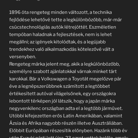
1896 óta rengeteg minden változott, a technika
fejlődése lehetővé tette a legkülönbözőbb, már-már
csúcstechnológiás autók létrejöttét. Eszméletlen
tempóban haladnak a fejlesztések, nem is lehet
megállni; az igények kitolódtak, és a legújabb
trendekhez való alkalmazkodás kötelezővé vált a
versenyben.
Rengeteg márka jelent meg, akik a legkülönbözőbb,
személyre szabott ajánlatokkal várnak minket tárt
karokkal. Bár a Volkswagen a Toyotát megelőzve pár
éve a legnépszerűbbnek számított a legtöbbet
értékesített autóval világelsőnek, egy országokra
lebontott térképen jól látszik, hogy a japán márka
negyvenkilenc országban adta el a legtöbb járművet.
Utóbbi kifejezetten erős Latin Amerikában, valamint
Ázsia és Afrika nagyobb részén illetve Ausztráliában.
Előbbit Európában részesítik előnyben. Hazánk több év