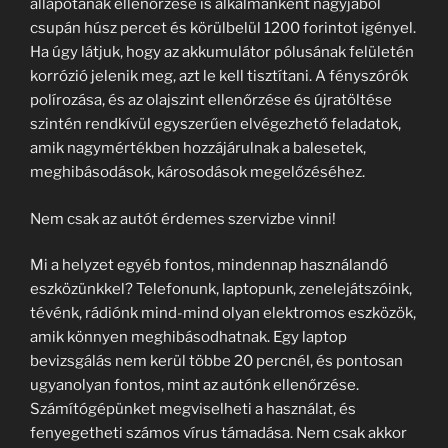
állapotának ellenőrzése is alkalmanként nagyjából
csupán húsz percet és körülbelül 1200 forintot igényel.
Ha úgy látjuk, hogy az akkumulátor pólusának felületén
korrózió jelenik meg, azt le kell tisztítani. A fényszórók
polírozása, és az olajszint ellenőrzése és újratöltése
szintén rendkívül egyszerűen elvégezhető feladatok,
amik nagymértékben hozzájárulnak a balesetek,
meghibásodások, károsodások megelőzéséhez.
Nem csak az autót érdemes szervizbe vinni!
Mi a helyzet egyéb fontos, mindennap használandó
eszközünkkel? Telefonunk, laptopunk, zenelejátszóink,
tévénk, rádiónk mind-mind olyan elektromos eszközök,
amik könnyen meghibásodhatnak. Egy laptop
bevizsgálás nem kerül többe 20 percnél, és pontosan
ugyanolyan fontos, mint az autónk ellenőrzése.
Számítógépünket megviselheti a használat, és
fenyegetheti számos vírus támadása. Nem csak akkor