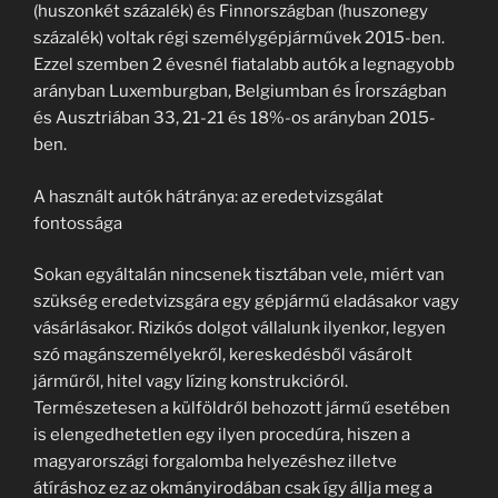
(huszonkét százalék) és Finnországban (huszonegy
százalék) voltak régi személygépjárművek 2015-ben.
Ezzel szemben 2 évesnél fiatalabb autók a legnagyobb
arányban Luxemburgban, Belgiumban és Írországban
és Ausztriában 33, 21-21 és 18%-os arányban 2015-
ben.
A használt autók hátránya: az eredetvizsgálat
fontossága
Sokan egyáltalán nincsenek tisztában vele, miért van
szükség eredetvizsgára egy gépjármű eladásakor vagy
vásárlásakor. Rizikós dolgot vállalunk ilyenkor, legyen
szó magánszemélyekről, kereskedésből vásárolt
járműről, hitel vagy lízing konstrukcióról.
Természetesen a külföldről behozott jármű esetében
is elengedhetetlen egy ilyen procedúra, hiszen a
magyarországi forgalomba helyezéshez illetve
átíráshoz ez az okmányirodában csak így állja meg a