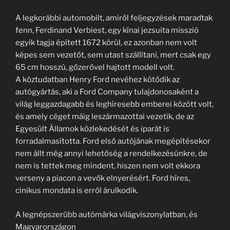
A legkorábbi automobilt, amiről feljegyzések maradtak
fenn, Ferdinand Verbiest, egy kínai jezsuita misszió
egyik tagja épített 1672 körül, ez azonban nem volt
képes sem vezetőt, sem utast szállítani, mert csak egy
65 cm hosszú, gőzerővel hajtott modell volt.
A köztudatban Henry Ford nevéhez kötődik az
autógyártás, aki a Ford Company tulajdonosaként a
világ leggazdagabb és leghíresebb emberei között volt,
és amely céget máig leszármazottai vezetik, de az
Egyesült Államok közlekedését és iparát is
forradalmasította. Ford első autójának megépítésekor
nem állt még annyi lehetőség a rendelkezésünkre, de
nem is tettek meg mindent, hiszen nem volt ekkora
verseny a piacon a vevők elnyerésért. Ford híres,
cinikus mondata is erről árulkodik.
A legnépszerűbb autómárka világviszonylatban, és
Magyarországon