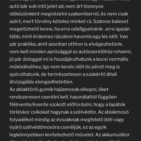
autó bár sok intő jelet ad, nem árt bizonyos
időközönként megnézetni szakemberrel, és nem csak
azért, mert törvény kötelez minket rá. Számos baleset
megelőzhető lenne, ha erre odafigyelnénk , erre igazán
több, mint érdemes rászánni havonta egy kis időt. Van
pár praktika, amit azonban otthon is elvégezhetünk,
nem kell minden aprósággal az autószerelőhöz rohanni,
jó pár dologgal mi is hozzájárulhatunk a kocsi normális
működéséhez, így nem kevés időt és pénzt meg is
spórolhatunk, de természetesen a szakértő általi
átvizsgálás elengedhetetlen.
Az ablaktörlő gumik hajlamosak elkopni, őket
rendszeresen cserélni kell, használattól függően
félévente/évente szokott előfordulni, hogy a lapátok
törléskor csíkokat hagynak a szélvédőn. Az ablakmosó
folyadékot mindig az évszaknak megfelelő (téli vagy
nyári) szélvédőmosóra cseréljük, ez az egyik
legkönnyebben kivitelezhető művelet. Az akkumulátor