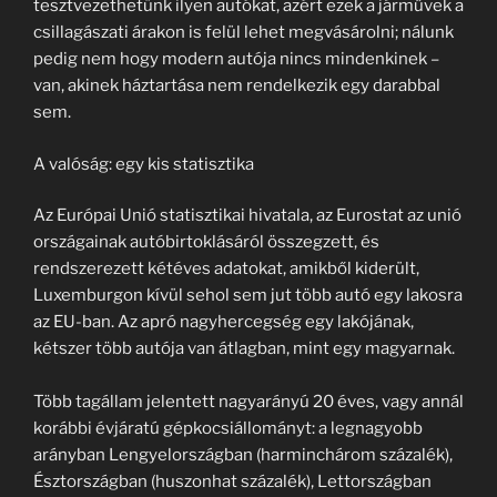
tesztvezethetünk ilyen autókat, azért ezek a járművek a
csillagászati árakon is felül lehet megvásárolni; nálunk
pedig nem hogy modern autója nincs mindenkinek –
van, akinek háztartása nem rendelkezik egy darabbal
sem.
A valóság: egy kis statisztika
Az Európai Unió statisztikai hivatala, az Eurostat az unió
országainak autóbirtoklásáról összegzett, és
rendszerezett kétéves adatokat, amikből kiderült,
Luxemburgon kívül sehol sem jut több autó egy lakosra
az EU-ban. Az apró nagyhercegség egy lakójának,
kétszer több autója van átlagban, mint egy magyarnak.
Több tagállam jelentett nagyarányú 20 éves, vagy annál
korábbi évjáratú gépkocsiállományt: a legnagyobb
arányban Lengyelországban (harminchárom százalék),
Észtországban (huszonhat százalék), Lettországban