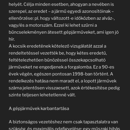
helyét. Célja minden esetben, ahogyan a nevében is
szerepel, az eredet – a jármű egyedi azonosítóinak –
ellenőrzése: pl. hogy változott-e időközben az alváz-,
vagy/és a motorszám. Ezzel ki lehet szűrni a
bűncselekményen átesett gépjárműveket, ami igen jó
hír.
A kocsik eredetének kötelező vizsgálatát azzal a
rendeltetéssel vezették be, hogy kétes eredetű,
feltételezhetően bűnözéssel összekapcsolható
járműveket ne engedjenek a forgalomba. Ez a 90-es
évek végén, egészen pontosan 1998-ban történt. A
rendelkezés hatása nem maradt el, a lopott járművek
száma jelentősen visszaesett, azok értékesítése pedig
szinte teljesen lehetetlenné vált.
A gépjárművek karbantartása
A biztonságos vezetéshez nem csak tapasztalatra van
szükség, és maximális odafigyelése; egy műszaki hibás