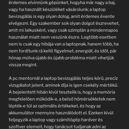
érdemes elvinnünk gépünket, hogyha már nagy a baj,
vagy ha használt készüléket vásárolunk; a laptop
bevizsgálás is egy olyan dolog, amit érdemes évente
elvégezni. Egy szakember sok olyan dolgot észrevehet,
amit mi laikusként, vagy csak szimplán a mindennapos
használat miatt nem veszünk észre. Legtöbb esetben
nem is csak egy hibája van a laptopnak, hanem több, ha
nem fordítunk rá kellő figyelmet, energiát, és időt, pár
hónap múlva újabb és újabb probléma miatt vihetjük
vissza megint.
A pc mentornál a laptop bevizsgálás teljes körű, precíz
vizsgálatot jelent, aminek díja is igen csekély mértékű.
A bejelentett hibán kívül tesztelik is, hogy a memória
megfelelően működik-e, a belső hőmérsékletek nem
lépték-e túl az optimális értékeket, és hogy az
akkumulátor mennyire használódott el. Ezeken kívül
feljegyzik a laptop vagy számítógép hardver és
szoftver elemeit, hogy tanácsot tudjanak adni az