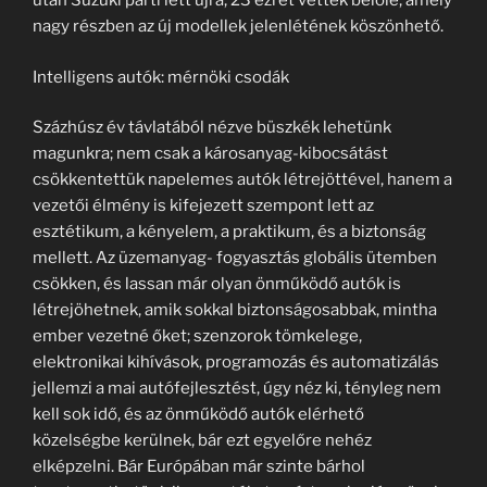
után Suzuki párti lett újra, 23 ezret vettek belőle, amely
nagy részben az új modellek jelenlétének köszönhető.
Intelligens autók: mérnöki csodák
Százhúsz év távlatából nézve büszkék lehetünk
magunkra; nem csak a károsanyag-kibocsátást
csökkentettük napelemes autók létrejöttével, hanem a
vezetői élmény is kifejezett szempont lett az
esztétikum, a kényelem, a praktikum, és a biztonság
mellett. Az üzemanyag- fogyasztás globális ütemben
csökken, és lassan már olyan önműködő autók is
létrejöhetnek, amik sokkal biztonságosabbak, mintha
ember vezetné őket; szenzorok tömkelege,
elektronikai kihívások, programozás és automatizálás
jellemzi a mai autófejlesztést, úgy néz ki, tényleg nem
kell sok idő, és az önműködő autók elérhető
közelségbe kerülnek, bár ezt egyelőre nehéz
elképzelni. Bár Európában már szinte bárhol