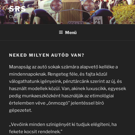
Tartalomhoz
SRS
Club
Menü
NEKED MILYEN AUTÓD VAN?
Manapság az autó sokak számára alapvető kelléke a
mindennapoknak. Rengeteg féle, és fajta közül
válogathatunk igényeink, pénztárcánk szerint az új, és
használt modellek közül. Van, akinek luxuscikk, egyesek
pedig munkaeszközként használják az etimológiai
értelemben véve „önmozgó” jelentéssel bíró
gépezetet.
„Vevőink minden színigényét ki tudjuk elégíteni, ha
fekete kocsit rendelnek.”